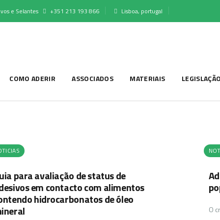
vos e Selantes
+351 213 193 866
Lisboa, portugal
COMO ADERIR
ASSOCIADOS
MATERIAIS
LEGISLAÇÃ
TICIAS
NOT
uia para avaliação de status de
Ad
desivos em contacto com alimentos
po
ontendo hidrocarbonatos de óleo
ineral
O c