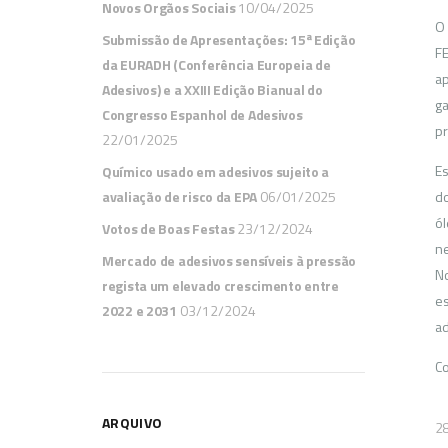
Novos Orgãos Sociais
10/04/2025
O 
Submissão de Apresentações: 15ª Edição
FE
da EURADH (Conferência Europeia de
ap
Adesivos) e a XXIII Edição Bianual do
ga
Congresso Espanhol de Adesivos
pr
22/01/2025
Es
Químico usado em adesivos sujeito a
avaliação de risco da EPA
06/01/2025
do
ól
Votos de Boas Festas
23/12/2024
ne
Mercado de adesivos sensíveis à pressão
No
regista um elevado crescimento entre
es
2022 e 2031
03/12/2024
ad
Co
ARQUIVO
2