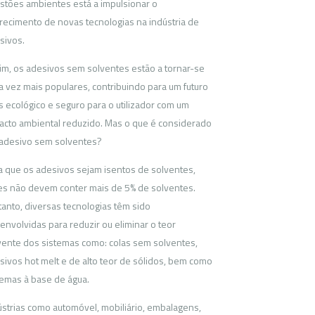
stões ambientes está a impulsionar o
recimento de novas tecnologias na indústria de
sivos.
im, os adesivos sem solventes estão a tornar-se
a vez mais populares, contribuindo para um futuro
s ecológico e seguro para o utilizador com um
acto ambiental reduzido. Mas o que é considerado
adesivo sem solventes?
a que os adesivos sejam isentos de solventes,
es não devem conter mais de 5% de solventes.
tanto, diversas tecnologias têm sido
envolvidas para reduzir ou eliminar o teor
vente dos sistemas como: colas sem solventes,
sivos hot melt e de alto teor de sólidos, bem como
temas à base de água.
ústrias como automóvel, mobiliário, embalagens,