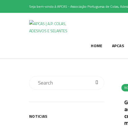
Seja bem-vindo à APCAS - Associação Portuguesa de Colas, Adesi
HOME
APCAS
NO
G
a
c
NOTICIAS
m