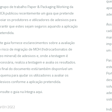
que
grupo de trabalho Paper & Packaging Working da
apa
ICA publicou recentemente um guia que pretende
ade
oiar os produtores e utilizadores de adesivos para
Ass
rantir que estes sejam seguros aquando a aplicação
cad
etendida.
mai
te guia fornece esclarecimentos sobre a avaliação
imp
 risco de migração de MOH (hidrocarbonatos de
um 
eo mineral) de adesivos e, onde a testagem é
Par
cessária, realiza a testagem e avalia os resultados.
est
 final do documento está também disponível um
Por
quema para ajudar os utilizadores a avaliar os
des
esivos conforme a aplicação pretendida.
sol
nsulte o guia na íntegra aqui.
ade
sis
8/07/2022
Ind