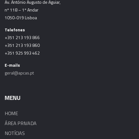
Av. António Augusto de Aguiar,
nº 118 – 1º Andar
1050-019 Lisboa
Telefones
+351 213 193 866
+351 213 193 860
+351 925 993 462
E-mails
geral@apcas.pt
MENU
HOME
ÁREA PRIVADA
NOTÍCIAS