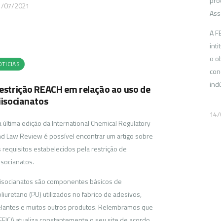
pro
1/07/2021
Ass
A F
int
o o
TICIAS
con
ind
estrição REACH em relação ao uso de
iisocianatos
14/
 última edição da International Chemical Regulatory
d Law Review é possível encontrar um artigo sobre
 requisitos estabelecidos pela restrição de
isocianatos.
isocianatos são componentes básicos de
liuretano (PU) utilizados no fabrico de adesivos,
lantes e muitos outros produtos. Relembramos que
FEICA atualiza constantemente o seu site de acordo