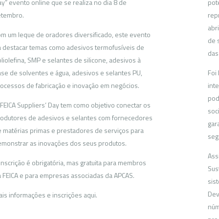
y” evento online que se realiza no dia 8 de
pot
etembro.
rep
abr
m um leque de oradores diversificado, este evento
de 
á destacar temas como adesivos termofusíveis de
das
liolefina, SMP e selantes de silicone, adesivos à
se de solventes e água, adesivos e selantes PU,
Foi
ocessos de fabricação e inovação em negócios.
inte
pod
FEICA Suppliers’ Day tem como objetivo conectar os
soc
odutores de adesivos e selantes com fornecedores
gar
 matérias primas e prestadores de serviços para
seg
monstrar as inovações dos seus produtos.
Ass
inscrição é obrigatória, mas gratuita para membros
Sus
 FEICA e para empresas associadas da APCAS.
sis
Dev
is informações e inscrições aqui.
núm