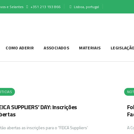
vos e Selantes
+351 213 193 866
Lisboa, portugal
COMO ADERIR
ASSOCIADOS
MATERIAIS
LEGISLAÇÃ
TICIAS
NOT
EICA SUPPLIERS’ DAY: Inscrições
Fo
bertas
Fa
tão abertas as inscrições para o “FEICA Suppliers’
A C