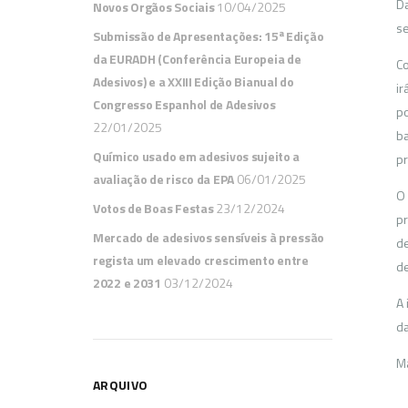
Da
Novos Orgãos Sociais
10/04/2025
s
Submissão de Apresentações: 15ª Edição
da EURADH (Conferência Europeia de
Co
Adesivos) e a XXIII Edição Bianual do
ir
Congresso Espanhol de Adesivos
po
22/01/2025
ba
Químico usado em adesivos sujeito a
pr
avaliação de risco da EPA
06/01/2025
O 
Votos de Boas Festas
23/12/2024
pr
Mercado de adesivos sensíveis à pressão
de
regista um elevado crescimento entre
de
2022 e 2031
03/12/2024
A 
da
Ma
ARQUIVO