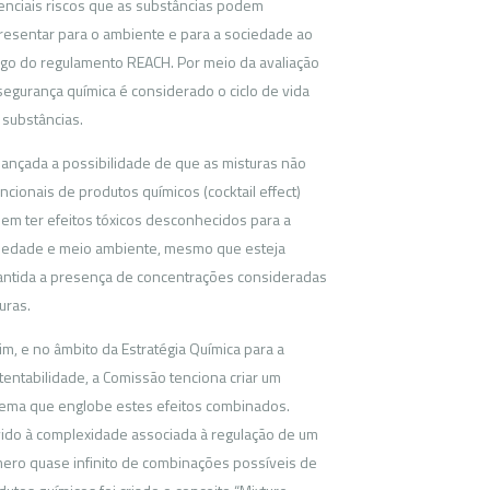
enciais riscos que as substâncias podem
resentar para o ambiente e para a sociedade ao
igo do regulamento REACH. Por meio da avaliação
segurança química é considerado o ciclo de vida
 substâncias.
 lançada a possibilidade de que as misturas não
ncionais de produtos químicos (cocktail effect)
em ter efeitos tóxicos desconhecidos para a
iedade e meio ambiente, mesmo que esteja
antida a presença de concentrações consideradas
uras.
im, e no âmbito da Estratégia Química para a
tentabilidade, a Comissão tenciona criar um
tema que englobe estes efeitos combinados.
ido à complexidade associada à regulação de um
ero quase infinito de combinações possíveis de