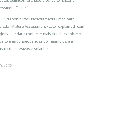
dutos químicos foi criado o conceito “Mixture
essment Factor “.
EICA disponibilizou recentemente um folheto
itulado “Mixture Assessment Factor explained” com
bjetivo de dar a conhecer mais detalhes sobre o
ceito e as consequências do mesmo para a
ústria de adesivos e selantes.
07/2021