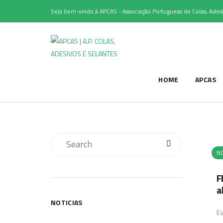
Seja bem-vindo à APCAS - Associação Portuguesa de Colas, Adesi
HOME
APCAS
NO
F
a
NOTICIAS
Es