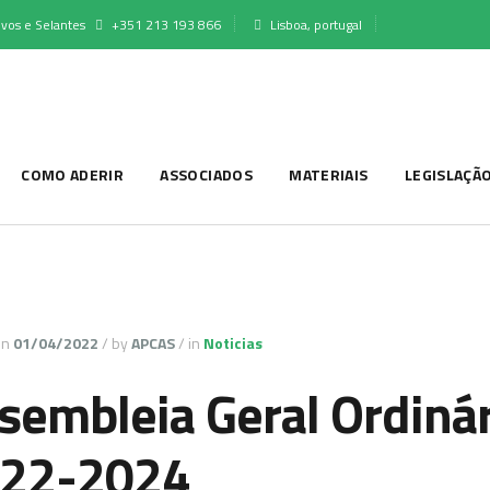
vos e Selantes
+351 213 193 866
Lisboa, portugal
COMO ADERIR
ASSOCIADOS
MATERIAIS
LEGISLAÇÃ
on
01/04/2022
/
by
APCAS
/
in
Noticias
sembleia Geral Ordinár
22-2024