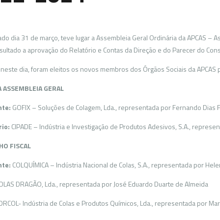
do dia 31 de março, teve lugar a Assembleia Geral Ordinária da APCAS – A
sultado a aprovação do Relatório e Contas da Direção e do Parecer do Cons
este dia, foram eleitos os novos membros dos Órgãos Sociais da APCAS p
A ASSEMBLEIA GERAL
nte:
GOFIX – Soluções de Colagem, Lda., representada por Fernando Dias F
io:
CIPADE – Indústria e Investigação de Produtos Adesivos, S.A., represen
HO FISCAL
nte:
COLQUÍMICA – Indústria Nacional de Colas, S.A., representada por Hel
LAS DRAGÃO, Lda., representada por José Eduardo Duarte de Almeida
RCOL- Indústria de Colas e Produtos Químicos, Lda., representada por Mari