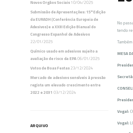
Novos Orgãos Sociais
10/04/2025
Submissão de Apresentações: 15ª Edição
da EURADH (Conferência Europeia de
No passa
Adesivos) e a XXIII Edição Bianual do
tendo re
Congresso Espanhol de Adesivos
22/01/2025
Também n
Químico usado em adesivos sujeito a
MESA D
avaliação de risco da EPA
06/01/2025
Preside
Votos de Boas Festas
23/12/2024
Secretár
Mercado de adesivos sensíveis à pressão
regista um elevado crescimento entre
CONSEL
2022 e 2031
03/12/2024
Preside
Vogal:
CO
Vogal:
LO
ARQUIVO