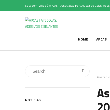
Seja bem-vindo à APCAS - Associação Portuguesa de Colas, Adesi
HOME
APCAS
Posted 
As
NOTICIAS
20