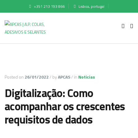
+351 213 193 866
Lisboa, portugal
Posted on
26/01/2022
/
by
APCAS
/
in
Noticias
Digitalização: Como
acompanhar os crescentes
requisitos de dados