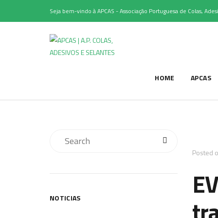
Seja bem-vindo à APCAS - Associação Portuguesa de Colas, Adesi
HOME
APCAS
Posted 
EV
NOTICIAS
tr