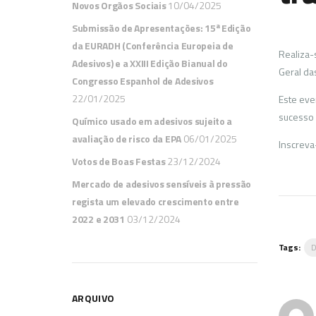
Novos Orgãos Sociais
10/04/2025
Submissão de Apresentações: 15ª Edição
da EURADH (Conferência Europeia de
Realiza-
Adesivos) e a XXIII Edição Bianual do
Geral da
Congresso Espanhol de Adesivos
22/01/2025
Este eve
sucesso 
Químico usado em adesivos sujeito a
avaliação de risco da EPA
06/01/2025
Inscreva
Votos de Boas Festas
23/12/2024
Mercado de adesivos sensíveis à pressão
regista um elevado crescimento entre
2022 e 2031
03/12/2024
Tags:
ARQUIVO