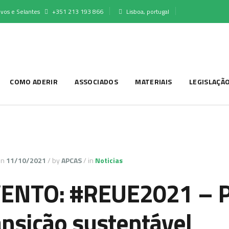
vos e Selantes
+351 213 193 866
Lisboa, portugal
COMO ADERIR
ASSOCIADOS
MATERIAIS
LEGISLAÇÃ
on
11/10/2021
/
by
APCAS
/
in
Noticias
ENTO: #REUE2021 – 
ansição sustentável