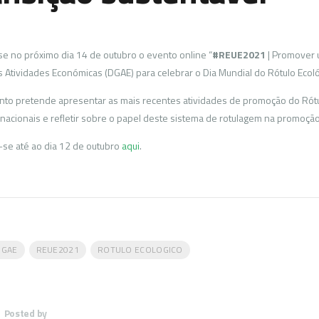
se no próximo dia 14 de outubro o evento online “
#REUE2021
| Promover 
s Atividades Económicas (DGAE) para celebrar o Dia Mundial do Rótulo Ecoló
nto pretende apresentar as mais recentes atividades de promoção do Rótul
nacionais e refletir sobre o papel deste sistema de rotulagem na promoção
-se até ao dia 12 de outubro
aqui
.
DGAE
REUE2021
ROTULO ECOLOGICO
Posted by