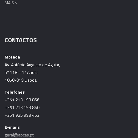
MAIS >
CONTACTOS
Morada
Av. António Augusto de Aguiar,
nº 118 – 1º Andar
1050-019 Lisboa
Telefones
+351 213 193 866
+351 213 193 860
+351 925 993 462
E-mails
geral@apcas.pt