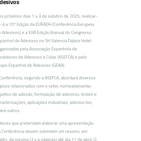
desivos
s próximos dias 1 a 3 de outubro de 2025, realizar-
-á a 15ª Edição da EURADH (Conferência Europeia
 Adesivos) e a XXIII Edição Bianual do Congresso
panhol de Adesivos no SH Valencia Palace Hotel
ganizadas pela Associação Espanhola de
odutores de Adesivos e Colas (ASEFCA) e pelo
upo Espanhol de Adesivos (GEAA).
Conferência, segundo a ASEFCA, abordará diversos
picos relacionados com o setor, nomeadamente:
petos de adesão, formulação de adesivos, testes e
racterizações, aplicações industriais, adesivo bio,
tre outros.
tores que pretendam elaborar uma apresentação
a Conferência devem submeter um resumo, em
glês, da mesma (3 a 4 páginas) até dia 11 de abril. O