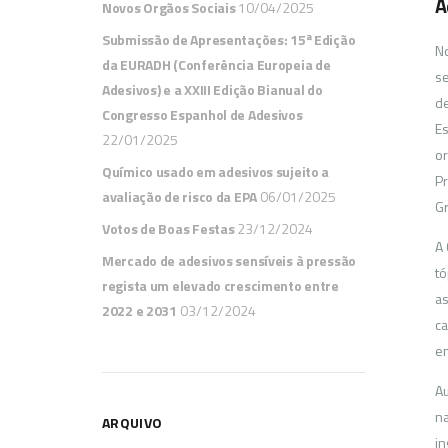
A
Novos Orgãos Sociais
10/04/2025
Submissão de Apresentações: 15ª Edição
No
da EURADH (Conferência Europeia de
se
Adesivos) e a XXIII Edição Bianual do
de
Congresso Espanhol de Adesivos
Es
22/01/2025
or
Químico usado em adesivos sujeito a
Pr
avaliação de risco da EPA
06/01/2025
Gr
Votos de Boas Festas
23/12/2024
A 
Mercado de adesivos sensíveis à pressão
tó
regista um elevado crescimento entre
as
2022 e 2031
03/12/2024
ca
en
Au
n
ARQUIVO
in