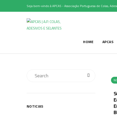
Seja bem-vindo à APCAS - Associação Portuguesa de Colas, Adesi
HOME
APCAS
NO
S
E
E
NOTICIAS
B