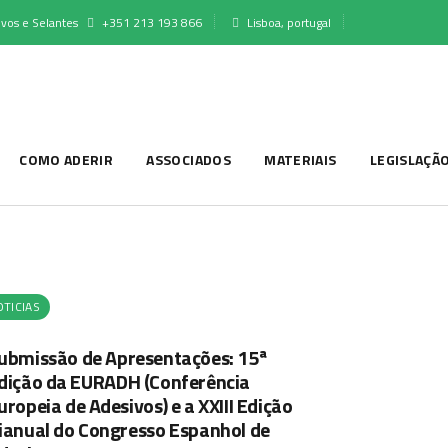
vos e Selantes
+351 213 193 866
Lisboa, portugal
COMO ADERIR
ASSOCIADOS
MATERIAIS
LEGISLAÇÃ
TICIAS
ubmissão de Apresentações: 15ª
dição da EURADH (Conferência
uropeia de Adesivos) e a XXIII Edição
ianual do Congresso Espanhol de