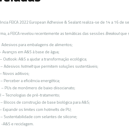
ência FEICA 2022 European Adhesive & Sealant realiza-se de 14 a 16 de 
rma, a FEICA revelou recentemente as temáticas das sessões
Breakout
que s
– Adesivos para embalagens de alimentos;
 – Avanços em A&S à base de água;
I – Outlook: A&S a ajudar a transformação ecológica;
 – Adesivos
hotmelt
que permitem soluções sustentáveis;
– Novos aditivos;
 – Perceber a eficiência energética;
I – PUs de monômero de baixo diisocianato;
II – Tecnologias de pré-tratamento;
 – Blocos de construção de base biológica para A&S;
– Expandir os limites com hotmelts de PU;
 – Sustentabilidade com selantes de silicone;
I -A&S e reciclagem.