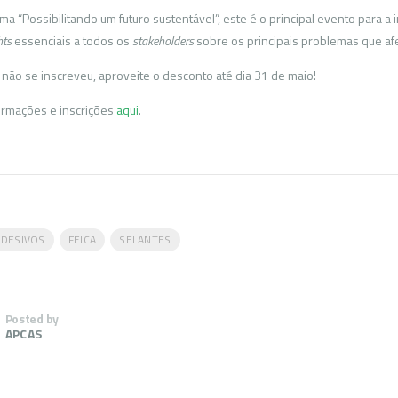
ma “Possibilitando um futuro sustentável”, este é o principal evento para a
hts
essenciais a todos os
stakeholders
sobre os principais problemas que afe
 não se inscreveu, aproveite o desconto até dia 31 de maio!
ormações e inscrições
aqui
.
ADESIVOS
FEICA
SELANTES
Posted by
APCAS