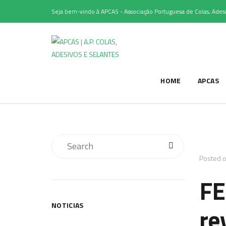
Seja bem-vindo à APCAS - Associação Portuguesa de Colas, Adesi
HOME
APCAS
Posted 
FE
NOTICIAS
re