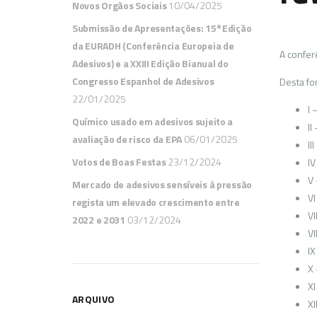
Novos Orgãos Sociais
10/04/2025
Submissão de Apresentações: 15ª Edição
da EURADH (Conferência Europeia de
A confer
Adesivos) e a XXIII Edição Bianual do
Congresso Espanhol de Adesivos
Desta fo
22/01/2025
I 
Químico usado em adesivos sujeito a
II
avaliação de risco da EPA
06/01/2025
II
Votos de Boas Festas
23/12/2024
IV
V 
Mercado de adesivos sensíveis à pressão
VI
regista um elevado crescimento entre
VI
2022 e 2031
03/12/2024
VI
IX
X 
XI
ARQUIVO
XI