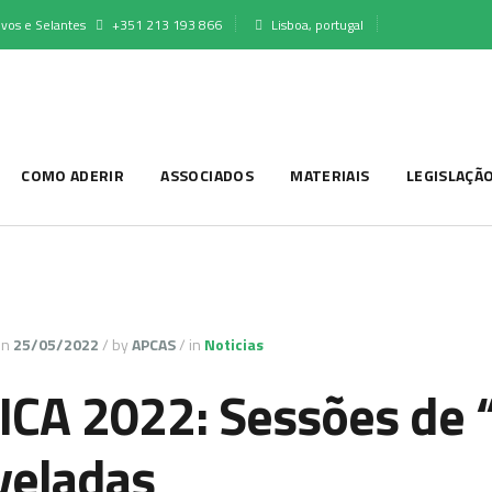
vos e Selantes
+351 213 193 866
Lisboa, portugal
COMO ADERIR
ASSOCIADOS
MATERIAIS
LEGISLAÇÃ
on
25/05/2022
/
by
APCAS
/
in
Noticias
ICA 2022: Sessões de 
veladas