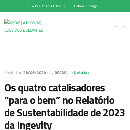
+351 213 193 866
Lisboa, portugal
Posted on
28/06/2024
/
by
APCAS
/
in
Noticias
Os quatro catalisadores
“para o bem” no Relatório
de Sustentabilidade de 2023
da Ingevity