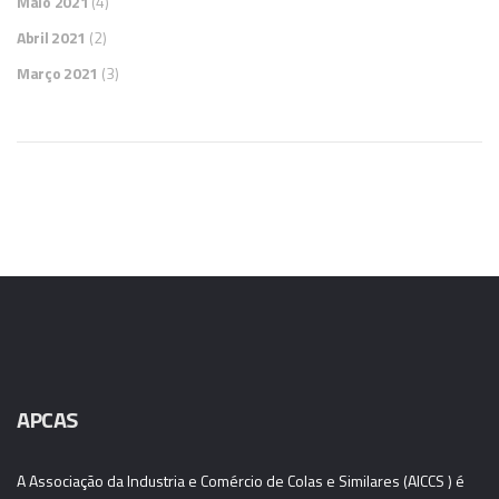
Maio 2021
(4)
Abril 2021
(2)
Março 2021
(3)
APCAS
A Associação da Industria e Comércio de Colas e Similares (AICCS ) é