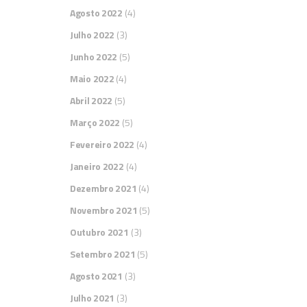
ad
Agosto 2022
(4)
en
Julho 2022
(3)
ou
Junho 2022
(5)
A 
Maio 2022
(4)
um
Abril 2022
(5)
su
no
Março 2022
(5)
Fevereiro 2022
(4)
O 
Janeiro 2022
(4)
co
co
Dezembro 2021
(4)
So
Novembro 2021
(5)
in
Outubro 2021
(3)
e 
Setembro 2021
(5)
Se
Agosto 2021
(3)
cl
Julho 2021
(3)