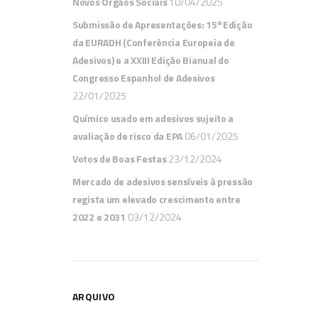
Novos Orgãos Sociais
10/04/2025
Submissão de Apresentações: 15ª Edição
da EURADH (Conferência Europeia de
Adesivos) e a XXIII Edição Bianual do
Congresso Espanhol de Adesivos
22/01/2025
Químico usado em adesivos sujeito a
avaliação de risco da EPA
06/01/2025
NO
Votos de Boas Festas
23/12/2024
P
Mercado de adesivos sensíveis à pressão
s
regista um elevado crescimento entre
e
2022 e 2031
03/12/2024
A 
re
su
ARQUIVO
re