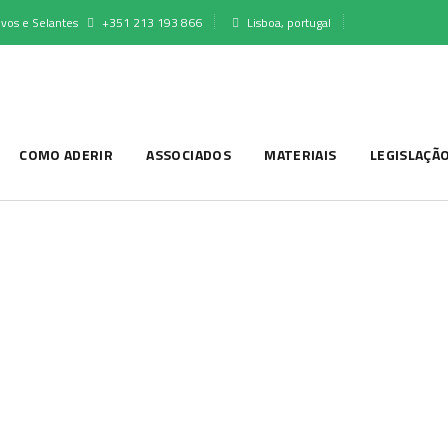
vos e Selantes
+351 213 193 866
Lisboa, portugal
COMO ADERIR
ASSOCIADOS
MATERIAIS
LEGISLAÇÃ