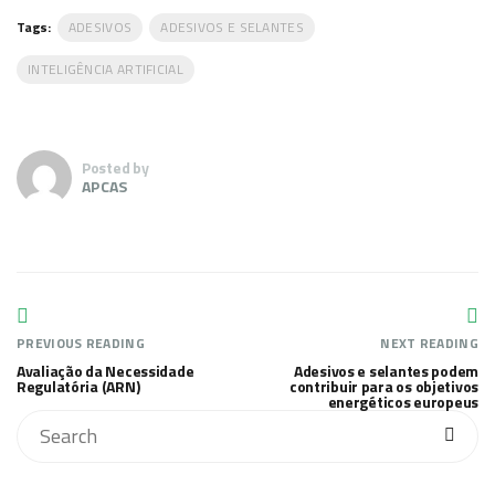
Tags:
ADESIVOS
ADESIVOS E SELANTES
INTELIGÊNCIA ARTIFICIAL
Posted by
APCAS
PREVIOUS READING
NEXT READING
Avaliação da Necessidade
Adesivos e selantes podem
Regulatória (ARN)
contribuir para os objetivos
energéticos europeus