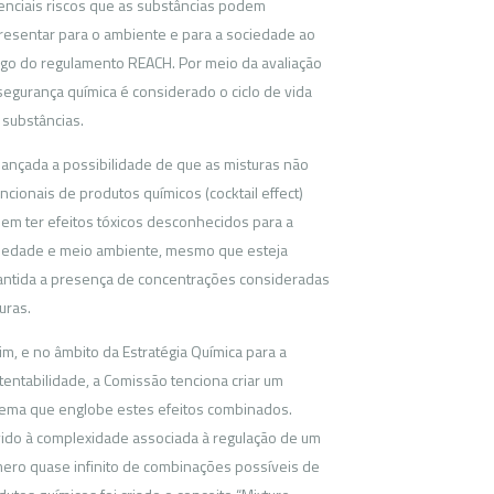
enciais riscos que as substâncias podem
resentar para o ambiente e para a sociedade ao
igo do regulamento REACH. Por meio da avaliação
segurança química é considerado o ciclo de vida
 substâncias.
 lançada a possibilidade de que as misturas não
ncionais de produtos químicos (cocktail effect)
em ter efeitos tóxicos desconhecidos para a
iedade e meio ambiente, mesmo que esteja
antida a presença de concentrações consideradas
uras.
im, e no âmbito da Estratégia Química para a
tentabilidade, a Comissão tenciona criar um
tema que englobe estes efeitos combinados.
ido à complexidade associada à regulação de um
ero quase infinito de combinações possíveis de