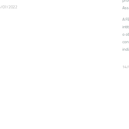
pro
5/07/2022
Ass
A F
int
o o
con
ind
14/