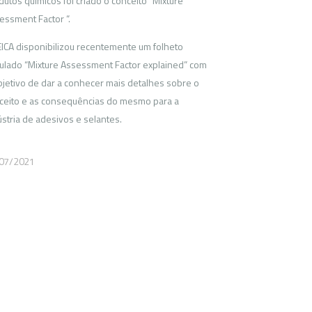
dutos químicos foi criado o conceito “Mixture
essment Factor “.
EICA disponibilizou recentemente um folheto
itulado “Mixture Assessment Factor explained” com
bjetivo de dar a conhecer mais detalhes sobre o
ceito e as consequências do mesmo para a
ústria de adesivos e selantes.
07/2021