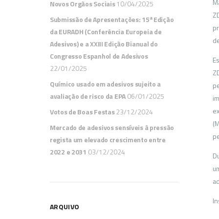
Ma
Novos Orgãos Sociais
10/04/2025
ZD
Submissão de Apresentações: 15ª Edição
pr
da EURADH (Conferência Europeia de
de
Adesivos) e a XXIII Edição Bianual do
Congresso Espanhol de Adesivos
Es
22/01/2025
ZD
Químico usado em adesivos sujeito a
pe
avaliação de risco da EPA
06/01/2025
im
ex
Votos de Boas Festas
23/12/2024
(M
Mercado de adesivos sensíveis à pressão
pe
regista um elevado crescimento entre
2022 e 2031
03/12/2024
Du
u
ad
In
ARQUIVO