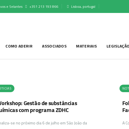
vos e Selantes
+351 213 193 866
Lisboa, portugal
COMO ADERIR
ASSOCIADOS
MATERIAIS
LEGISLAÇÃ
TICIAS
NOT
orkshop: Gestão de substâncias
Fo
uímicas com programa ZDHC
Fa
aliza-se no próximo dia 6 de julho em São João da
A C