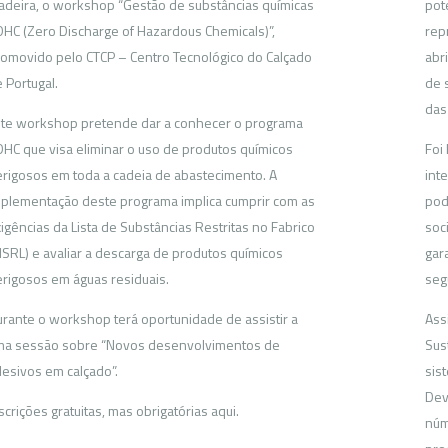
deira, o workshop “Gestão de substâncias químicas
pot
HC (Zero Discharge of Hazardous Chemicals)”,
rep
omovido pelo CTCP – Centro Tecnológico do Calçado
abr
 Portugal.
de 
das
te workshop pretende dar a conhecer o programa
HC que visa eliminar o uso de produtos químicos
Foi
rigosos em toda a cadeia de abastecimento. A
inte
plementação deste programa implica cumprir com as
pod
igências da Lista de Substâncias Restritas no Fabrico
soc
SRL) e avaliar a descarga de produtos químicos
gar
rigosos em águas residuais.
seg
rante o workshop terá oportunidade de assistir a
Ass
ma sessão sobre “Novos desenvolvimentos de
Sus
esivos em calçado”.
sis
Dev
scrições gratuitas, mas obrigatórias aqui.
núm