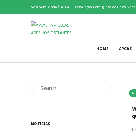
Seja bem-vindo à APCAS - Associação Portuguesa de Colas, Adesi
HOME
APCAS
NO
W
q
NOTICIAS
Re