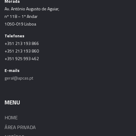
Morada
Av. António Augusto de Aguiar,
nº 118 – 1º Andar
1050-019 Lisboa
Telefones
+351 213 193 866
+351 213 193 860
+351 925 993 462
E-mails
geral@apcas.pt
MENU
HOME
ÁREA PRIVADA