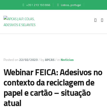
+351 213 193 866
Lisboa, portugal
Posted on
22/02/2023
/
by
APCAS
/
in
Noticias
Webinar FEICA: Adesivos no
contexto da reciclagem de
papel e cartão – situação
atual