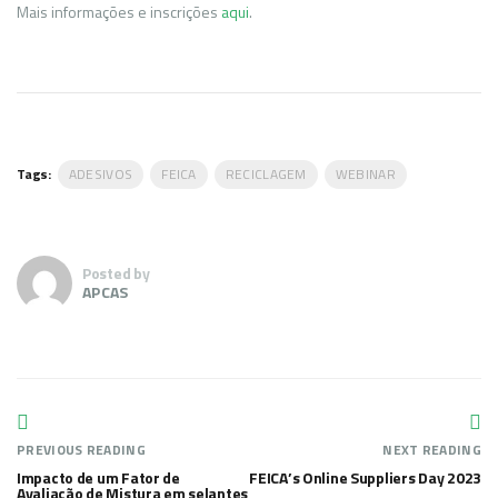
Mais informações e inscrições
aqui
.
Tags:
ADESIVOS
FEICA
RECICLAGEM
WEBINAR
Posted by
APCAS
PREVIOUS READING
NEXT READING
Impacto de um Fator de
FEICA’s Online Suppliers Day 2023
Avaliação de Mistura em selantes