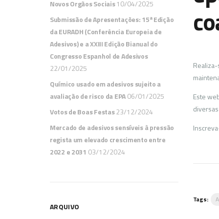
Novos Orgãos Sociais
10/04/2025
co
Submissão de Apresentações: 15ª Edição
da EURADH (Conferência Europeia de
Adesivos) e a XXIII Edição Bianual do
Congresso Espanhol de Adesivos
Realiza-
22/01/2025
maintena
Químico usado em adesivos sujeito a
avaliação de risco da EPA
06/01/2025
Este web
diversas
Votos de Boas Festas
23/12/2024
Mercado de adesivos sensíveis à pressão
Inscrev
regista um elevado crescimento entre
2022 e 2031
03/12/2024
Tags:
ARQUIVO