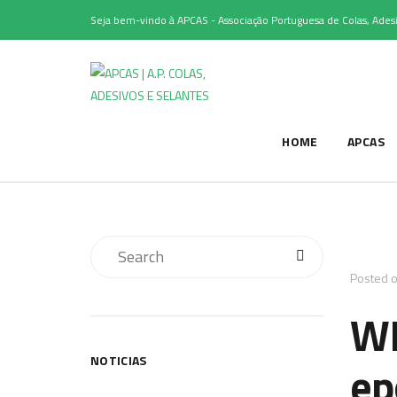
Seja bem-vindo à APCAS - Associação Portuguesa de Colas, Adesi
HOME
APCAS
Posted 
WE
NOTICIAS
ep