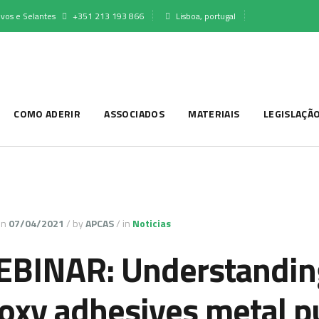
vos e Selantes
+351 213 193 866
Lisboa, portugal
COMO ADERIR
ASSOCIADOS
MATERIAIS
LEGISLAÇÃ
on
07/04/2021
/
by
APCAS
/
in
Noticias
BINAR: Understanding 
oxy adhesives metal p