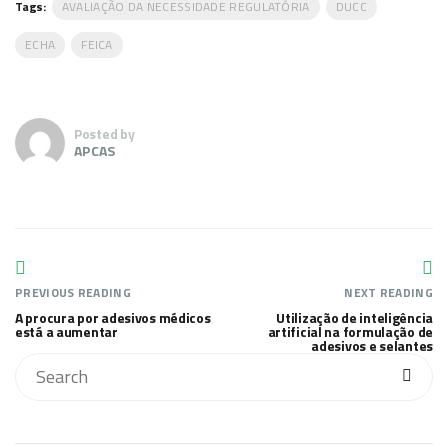
Tags:
AVALIAÇÃO DA NECESSIDADE REGULATÓRIA
DUCC
ECHA
FEICA
Posted by
APCAS
PREVIOUS READING
NEXT READING
A procura por adesivos médicos
Utilização de inteligência
está a aumentar
artificial na formulação de
adesivos e selantes